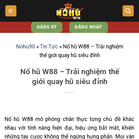
Bỏ
qua
nội
ĐĂNG KÝ
ĐĂNG NHẬP
dung
Nohu90
»
Tin Tức
»
Nổ hũ W88 – Trải nghiệm
thế giới quay hũ siêu đỉnh
Nổ hũ W88 – Trải nghiệm thế
giới quay hũ siêu đỉnh
Nổ hũ W88 mô phỏng chân thực từng chủ đề khác
nhau với tính năng hiện đại, hiệu ứng bắt mắt, khiến
những tay cược không thể ngừng hưng phấn. Mọi ván