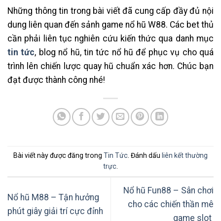
Những thông tin trong bài viết đã cung cấp đầy đủ nội
dung liên quan đến sảnh game nổ hũ W88. Các bet thủ
cần phải liên tục nghiên cứu kiến thức qua danh mục
tin tức
, blog nổ hũ, tin tức nổ hũ để phục vụ cho quá
trình lên chiến lược quay hũ chuẩn xác hơn. Chúc bạn
đạt được thành công nhé!
Bài viết này được đăng trong
Tin Tức
. Đánh dấu
liên kết thường
trực
.
Nổ hũ Fun88 – Sân chơi
Nổ hũ M88 – Tận hưởng
cho các chiến thần mê
phút giây giải trí cực đỉnh
game slot