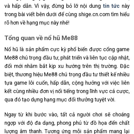
và hấp dẫn. Vì vậy, đừng bỏ lỡ nội dung
tin tức
này
trong bài viết bên dưới để cùng shige.cn.com tìm hiểu
rõ hơn về hạng mục này nhé!
Tổng quan về nổ hũ Me88
Nổ hũ là sản phẩm cực kỳ phổ biến được cổng game
Me88 chú trọng đầu tư, phát triển và liên tục cập nhật,
đổi mới nhằm bắt kịp xu hướng trên thị trường. Đặc
biệt, thương hiệu Me88 chú trọng đầu tư thiết kế nhiều
tựa game lôi cuốn, hấp dẫn, cộng hưởng với việc liên
kết cùng nhiều đơn vị nổi tiếng trong lĩnh vực cá cược,
qua đó tạo dựng hạng mục đổi thưởng tuyệt vời.
Ngay từ khi bước vào, tất cả người chơi sẽ choáng
ngợp với độ đa dạng, phong phú từ đồ họa đến chất
lượng âm thanh. Tương ứng mỗi sản phẩm mang lại