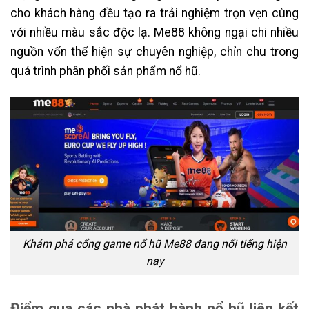
cho khách hàng đều tạo ra trải nghiệm trọn vẹn cùng
với nhiều màu sắc độc lạ. Me88 không ngại chi nhiều
nguồn vốn thể hiện sự chuyên nghiệp, chỉn chu trong
quá trình phân phối sản phẩm nổ hũ.
Khám phá cổng game nổ hũ Me88 đang nổi tiếng hiện
nay
Điểm qua các nhà phát hành nổ hũ liên kết