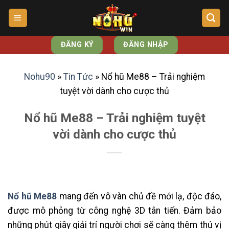
Bỏ
qua
nội
ĐĂNG KÝ
ĐĂNG NHẬP
dung
Nohu90
»
Tin Tức
»
Nổ hũ Me88 – Trải nghiệm
tuyệt vời dành cho cược thủ
Nổ hũ Me88 – Trải nghiệm tuyệt
vời dành cho cược thủ
Nổ hũ Me88
mang đến vô vàn chủ đề mới lạ, độc đáo,
được mô phỏng từ công nghệ 3D tân tiến. Đảm bảo
những phút giây giải trí người chơi sẽ càng thêm thú vị