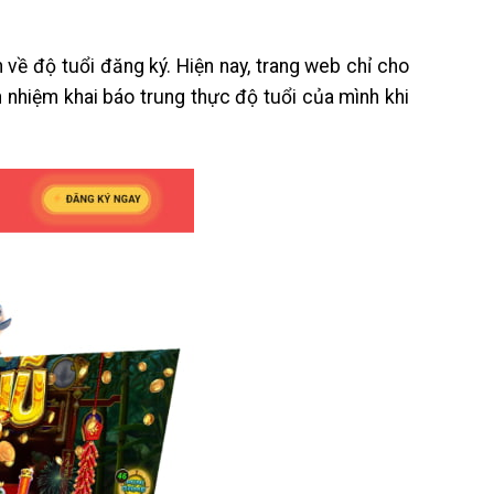
 về độ tuổi đăng ký. Hiện nay, trang web chỉ cho
 nhiệm khai báo trung thực độ tuổi của mình khi