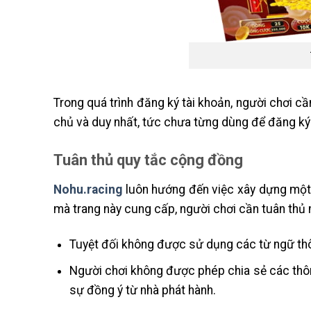
Trong quá trình đăng ký tài khoản, người chơi cầ
chủ và duy nhất, tức chưa từng dùng để đăng ký 
Tuân thủ quy tắc cộng đồng
Nohu.racing
luôn hướng đến việc xây dựng một 
mà trang này cung cấp, người chơi cần tuân thủ
Tuyệt đối không được sử dụng các từ ngữ thô t
Người chơi không được phép chia sẻ các thô
sự đồng ý từ nhà phát hành.