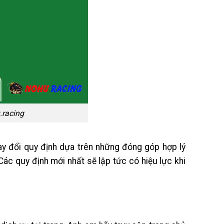
.racing
hay đổi quy định dựa trên những đóng góp hợp lý
ác quy định mới nhất sẽ lập tức có hiệu lực khi