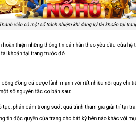
Thành viên có một số trách nhiệm khi đăng ký tài khoản tại tran
n hoàn thiện những thông tin cá nhân theo yêu cầu của hệ t
tài khoản tại trang trước đó.
cộng đồng cá cược lành mạnh với rất nhiều nội quy chi ti
 một số nguyên tắc cơ bản sau:
ục, phản cảm trong suốt quá trình tham gia giải trí tại tra
ng tin độc quyền của trang cho bát kỳ bên nào khác với m