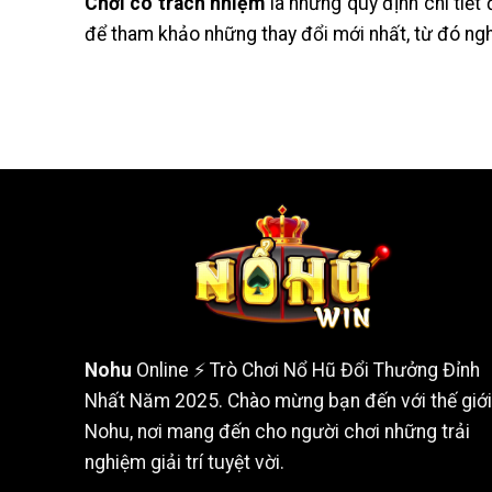
Chơi có trách nhiệm
là những quy định chi tiết
để tham khảo những thay đổi mới nhất, từ đó ngh
Nohu
Online ⚡️ Trò Chơi Nổ Hũ Đổi Thưởng Đỉnh
Nhất Năm 2025. Chào mừng bạn đến với thế giới
Nohu, nơi mang đến cho người chơi những trải
nghiệm giải trí tuyệt vời.