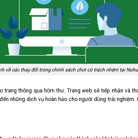
nh về các thay đổi trong chính sách chơi có trách nhệm tại Nohu
ho trang thông qua hòm thư. Trang web sẽ tiếp nhận và t
đến những dịch vụ hoàn hảo cho người dùng trải nghiệm. C