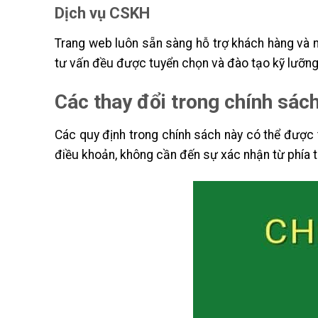
Dịch vụ CSKH
Trang web luôn sẵn sàng hỗ trợ khách hàng và n
tư vấn đều được tuyển chọn và đào tạo kỹ lưỡng,
Các thay đổi trong chính sác
Các quy định trong chính sách này có thể được 
điều khoản, không cần đến sự xác nhận từ phía t