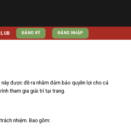
CLUB
ĐĂNG KÝ
ĐĂNG NHẬP
nh này được đề ra nhằm đảm bảo quyền lợi cho cả
h tham gia giải trí tại trang.
ó trách nhiệm. Bao gồm: