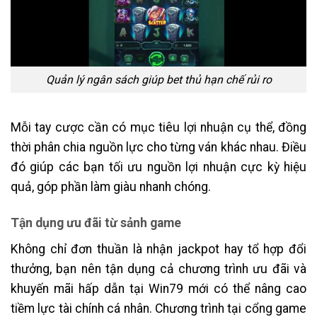
Quản lý ngân sách giúp bet thủ hạn chế rủi ro
Mỗi tay cược cần có mục tiêu lợi nhuận cụ thể, đồng
thời phân chia nguồn lực cho từng ván khác nhau. Điều
đó giúp các bạn tối ưu nguồn lợi nhuận cực kỳ hiệu
quả, góp phần làm giàu nhanh chóng.
Tận dụng ưu đãi từ sảnh game
Không chỉ đơn thuần là nhận jackpot hay tổ hợp đổi
thưởng, bạn nên tận dụng cả chương trình ưu đãi và
khuyến mãi hấp dẫn tại Win79 mới có thể nâng cao
tiềm lực tài chính cá nhân. Chương trình tại cổng game