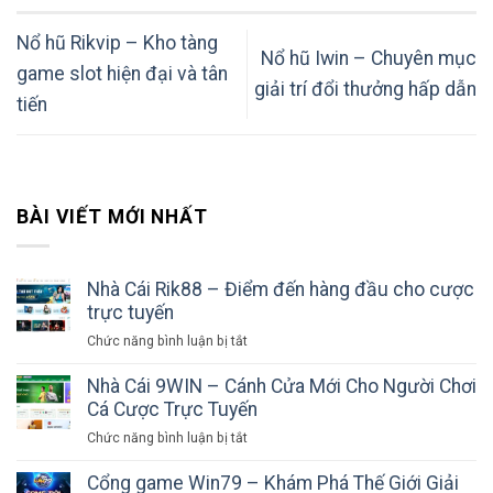
Nổ hũ Rikvip – Kho tàng
Nổ hũ Iwin – Chuyên mục
game slot hiện đại và tân
giải trí đổi thưởng hấp dẫn
tiến
BÀI VIẾT MỚI NHẤT
Nhà Cái Rik88 – Điểm đến hàng đầu cho cược
trực tuyến
ở
Chức năng bình luận bị tắt
Nhà
Cái
Nhà Cái 9WIN – Cánh Cửa Mới Cho Người Chơi
Rik88
Cá Cược Trực Tuyến
–
ở
Chức năng bình luận bị tắt
Điểm
Nhà
đến
Cái
Cổng game Win79 – Khám Phá Thế Giới Giải
hàng