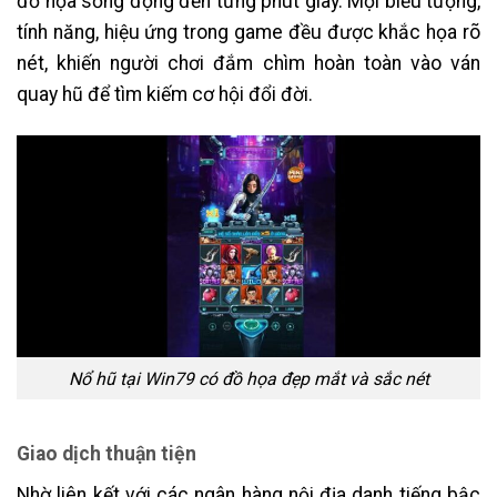
đồ họa sống động đến từng phút giây. Mọi biểu tượng,
tính năng, hiệu ứng trong game đều được khắc họa rõ
nét, khiến người chơi đắm chìm hoàn toàn vào ván
quay hũ để tìm kiếm cơ hội đổi đời.
Nổ hũ tại Win79 có đồ họa đẹp mắt và sắc nét
Giao dịch thuận tiện
Nhờ liên kết với các ngân hàng nội địa danh tiếng bậc