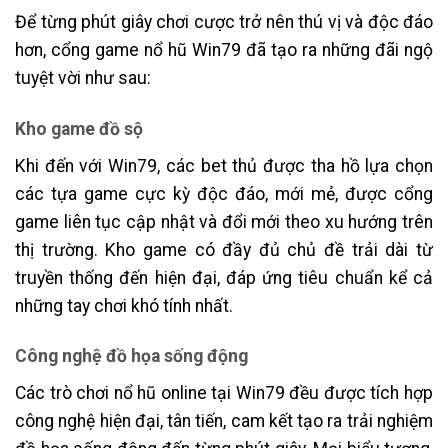
Để từng phút giây chơi cược trở nên thú vị và độc đáo
hơn, cổng game nổ hũ Win79 đã tạo ra những đãi ngộ
tuyệt vời như sau:
Kho game đồ sộ
Khi đến với Win79, các bet thủ được tha hồ lựa chọn
các tựa game cực kỳ độc đáo, mới mẻ, được cổng
game liên tục cập nhật và đổi mới theo xu hướng trên
thị trường. Kho game có đầy đủ chủ đề trải dài từ
truyền thống đến hiện đại, đáp ứng tiêu chuẩn kể cả
những tay chơi khó tính nhất.
Công nghệ đồ họa sống động
Các trò chơi nổ hũ online tại Win79 đều được tích hợp
công nghệ hiện đại, tân tiến, cam kết tạo ra trải nghiệm