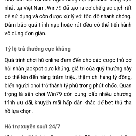
nhất tại Việt Nam, Win79 đã tạo ra cơ chế giao dịch rất
dễ sử dụng và còn được xử lý với tốc độ nhanh chóng.
Đảm bảo quá trình nạp hoặc rút đều có thể tiến hành
vô cùng đơn giản.
Tỷ lệ trả thưởng cực khủng
Quá trình chơi hũ online đem đến cho các cược thủ cơ
hội nhận jackpot cực khủng, giá trị của quỹ thưởng này
có thể lên đến hàng trăm triệu, thậm chí hàng tỷ đồng,
biến người chơi trở thành tỷ phú trong phút chốc. Quan
trọng là sân chơi Win79 còn cung cấp nhiều chương
trình ưu đãi, khuyến mãi hấp dẫn khác để bet thủ tha
hồ lựa chọn.
Hỗ trợ xuyên suốt 24/7