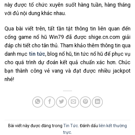
này được tổ chức xuyên suốt hàng tuần, hàng tháng
với đủ nội dung khác nhau.
Qua bài viết trên, tất tần tật thông tin liên quan đến
cổng game nổ hũ Win79 đã được shige.cn.com giải
đáp chi tiết cho tân thủ. Tham khảo thêm thông tin qua
danh mục
tin tức
, blog nổ hũ, tin tức nổ hũ để phục vụ
cho quá trình dự đoán kết quả chuẩn xác hơn. Chúc
bạn thành công vẻ vang và đạt được nhiều jackpot
nhé!
Bài viết này được đăng trong
Tin Tức
. Đánh dấu
liên kết thường
trực
.