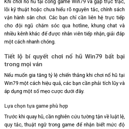
Khi chơi nổ hũ tại cổng game Win79 và gặp trục trặc,
lỗi kỹ thuật hoặc chưa hiểu rõ nguyên tắc, chính sách
vận hành sân chơi. Các bạn chỉ cần liên hệ trực tiếp
cho đội ngũ chăm sóc qua hotline, khung chat và
nhiều kênh khác để được nhân viên tiếp nhận, giải đáp
một cách nhanh chóng.
Tiết lộ bí quyết chơi nổ hũ Win79 bất bại
trong mọi ván
Nếu muốn gia tăng tỷ lệ chiến thắng khi chơi nổ hũ tại
Win79 một cách hiệu quả, các bạn cần phải tích lũy và
áp dụng một số mẹo cược dưới đây.
Lựa chọn tựa game phù hợp
Trước khi quay hũ, cần nghiên cứu tường tận về luật lệ,
quy tắc, thuật ngữ trong game để nhận biết mức độ