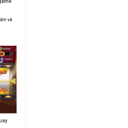
 game
hăm và
uay