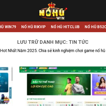
HŨ WIN79
NỔ HŨ RIKVIP
NỔ HŨ HITCLUB
NỔ HŨ B52
LƯU TRỮ DANH MỤC:
TIN TỨC
Hot Nhất Năm 2025. Chia sẻ kinh nghiệm chơi game nổ hũ đ