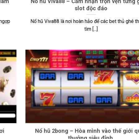
 làm
Nổ hũ Viva88 – Cảm nhận trọn vẹn từng
slot độc đáo
 ngợp
Nổ hũ Viva88 là nơi hoàn hảo để các bet thủ ghé t
tìm [...]
ơi
Nổ hũ 2bong – Hòa mình vào thế giới q
thưởng siêu đỉnh