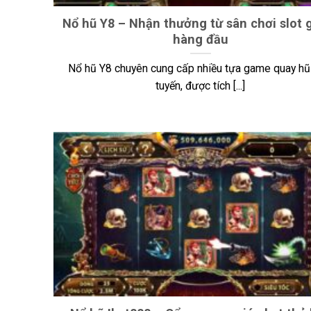
Nổ hũ Y8 – Nhận thưởng từ sân chơi slot
hàng đầu
Nổ hũ Y8 chuyên cung cấp nhiều tựa game quay hũ
tuyến, được tích [...]