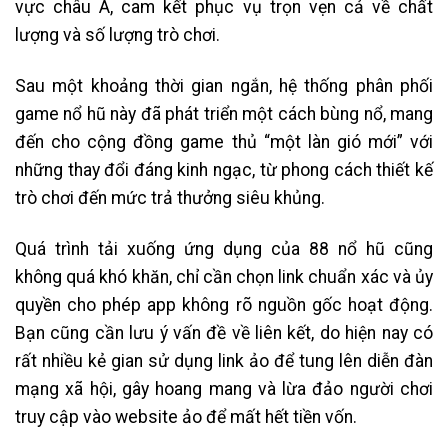
vực châu Á, cam kết phục vụ trọn vẹn cả về chất
lượng và số lượng trò chơi.
Sau một khoảng thời gian ngắn, hệ thống phân phối
game nổ hũ này đã phát triển một cách bùng nổ, mang
đến cho cộng đồng game thủ “một làn gió mới” với
những thay đổi đáng kinh ngạc, từ phong cách thiết kế
trò chơi đến mức trả thưởng siêu khủng.
Quá trình tải xuống ứng dụng của 88 nổ hũ cũng
không quá khó khăn, chỉ cần chọn link chuẩn xác và ủy
quyền cho phép app không rõ nguồn gốc hoạt động.
Bạn cũng cần lưu ý vấn đề về liên kết, do hiện nay có
rất nhiều kẻ gian sử dụng link ảo để tung lên diễn đàn
mạng xã hội, gây hoang mang và lừa đảo người chơi
truy cập vào website ảo để mất hết tiền vốn.