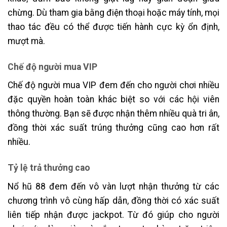
chừng. Dù tham gia bằng điện thoại hoặc máy tính, mọi
thao tác đều có thể được tiến hành cực kỳ ổn định,
mượt mà.
Chế độ người mua VIP
Chế độ người mua VIP đem đến cho người chơi nhiều
đặc quyền hoàn toàn khác biệt so với các hội viên
thông thường. Bạn sẽ được nhận thêm nhiều quà tri ân,
đồng thời xác suất trúng thưởng cũng cao hơn rất
nhiều.
Tỷ lệ trả thưởng cao
Nổ hũ 88 đem đến vô vàn lượt nhận thưởng từ các
chương trình vô cùng hấp dẫn, đồng thời có xác suất
liên tiếp nhận được jackpot. Từ đó giúp cho người