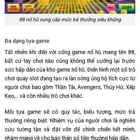
88 nổ hũ cung cấp mức trả thưởng siêu khủng
Đa dạng tựa game
Tất nhiên khi đến với cổng game nổ hũ mang tên 88,
bất cứ tay chơi nào cũng không thể cưỡng lại trước
sức hấp dẫn của kho game nổ hũ. Điển hình một số trò
chơi quay slot đang tạo ra làn sóng ủng hộ tích cực từ
người chơi bao gồm Thần Tài, Avengers, Thủy Hử, Xếp
Kẹo,… và còn nhiều trò chơi khác.
Mỗi tựa game sẽ có quy tắc, biểu tượng, mức trả
thưởng riêng biệt. Nhiệm vụ của người chơi là nghiên
cứu tường tận và đặt vốn để chinh chiến hết mình,
nhằm mang về cho bản thân số tiền thưởng hấp dẫn.