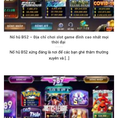
Nổ hũ B52 – Địa chỉ chơi slot game đỉnh cao nhất mọi
thời đại
Nổ hũ B52 xứng đáng là nơi để các bạn ghé thăm thường
xuyên và [...]