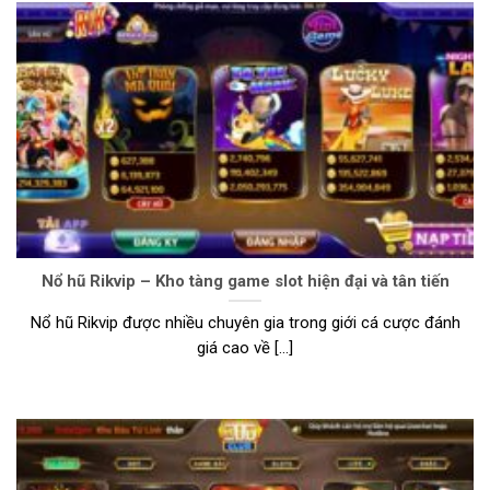
Nổ hũ Rikvip – Kho tàng game slot hiện đại và tân tiến
Nổ hũ Rikvip được nhiều chuyên gia trong giới cá cược đánh
giá cao về [...]